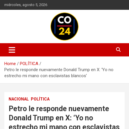
Skip
miércoles, agosto 5, 2026
to
content
Mantente informado con las últimas actualizaciones en política,
Noticias Colombia 24 Horas |
economía, deportes, tecnología y más. Información confiable y
Últimas Noticias de Colombia y
actualizada en un solo lugar.
Home
POLÍTICA
el Mundo
Petro le responde nuevamente Donald Trump en X: ‘Yo no
estrecho mi mano con esclavistas blancos’
NACIONAL
POLÍTICA
Petro le responde nuevamente
Donald Trump en X: ‘Yo no
estrecho mi mano con esclavistas