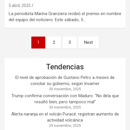
5 abril, 2025
La periodista Marina Granziera recibió el premio en nombre
del equipo del noticiero. Este sábado, 5…
Paginación
1
2
3
Next
de
entradas
Tendencias
El nivel de aprobación de Gustavo Petro a meses de
concluir su gobierno, según Invamer
30 noviembre, 2025
Trump confirma conversación con Maduro: “No diría que
resultó bien, pero tampoco mal”
30 noviembre, 2025
Alerta naranja en el volcán Puracé: registran aumento de
actividad volcánica
29 noviembre, 2025