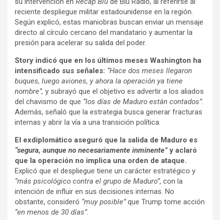
su intervención en
Recap Blu
de Blu Radio, al referirse al
reciente despliegue militar estadounidense en la región.
Según explicó, estas maniobras buscan enviar un mensaje
directo al círculo cercano del mandatario y aumentar la
presión para acelerar su salida del poder.
Story indicó que en los últimos meses Washington ha
intensificado sus señales:
“Hace dos meses llegaron
buques, luego aviones, y ahora la operación ya tiene
nombre”,
y subrayó que el objetivo es advertir a los aliados
del chavismo de que
“los días de Maduro están contados”
.
Además, señaló que la estrategia busca generar fracturas
internas y abrir la vía a una transición política.
El exdiplomático aseguró que la salida de Maduro es
“segura, aunque no necesariamente inminente”
y aclaró
que la operación no implica una orden de ataque.
Explicó que el despliegue tiene un carácter estratégico y
“más psicológico contra el grupo de Maduro”
, con la
intención de influir en sus decisiones internas. No
obstante, consideró
“muy posible”
que Trump tome acción
“en menos de 30 días”.