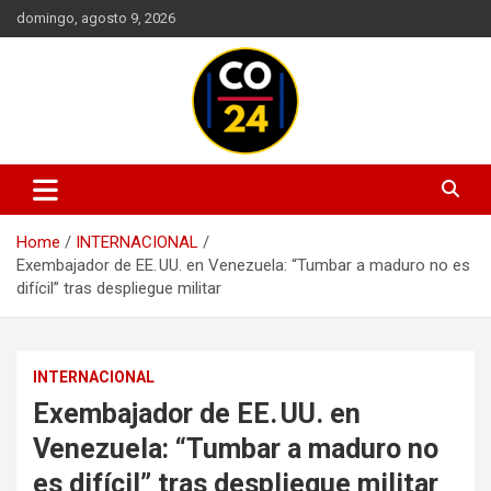
Skip
domingo, agosto 9, 2026
to
content
Mantente informado con las últimas actualizaciones en política,
Noticias Colombia 24 Horas |
economía, deportes, tecnología y más. Información confiable y
Últimas Noticias de Colombia y
actualizada en un solo lugar.
Home
INTERNACIONAL
el Mundo
Exembajador de EE. UU. en Venezuela: “Tumbar a maduro no es
difícil” tras despliegue militar
INTERNACIONAL
Exembajador de EE. UU. en
Venezuela: “Tumbar a maduro no
es difícil” tras despliegue militar