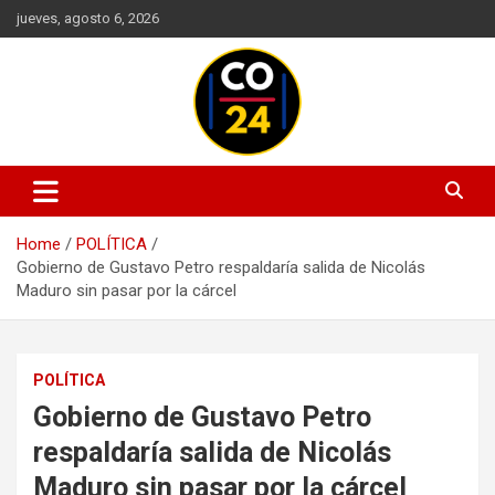
Skip
jueves, agosto 6, 2026
to
content
Mantente informado con las últimas actualizaciones en política,
Noticias Colombia 24 Horas |
economía, deportes, tecnología y más. Información confiable y
Últimas Noticias de Colombia y
actualizada en un solo lugar.
Home
POLÍTICA
el Mundo
Gobierno de Gustavo Petro respaldaría salida de Nicolás
Maduro sin pasar por la cárcel
POLÍTICA
Gobierno de Gustavo Petro
respaldaría salida de Nicolás
Maduro sin pasar por la cárcel