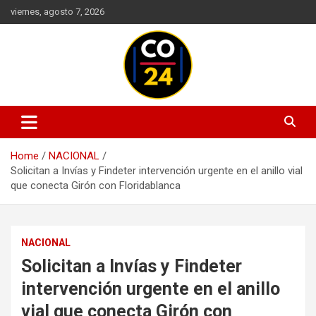
Skip
viernes, agosto 7, 2026
to
content
Mantente informado con las últimas actualizaciones en política,
Noticias Colombia 24 Horas |
economía, deportes, tecnología y más. Información confiable y
Últimas Noticias de Colombia y
actualizada en un solo lugar.
Home
NACIONAL
el Mundo
Solicitan a Invías y Findeter intervención urgente en el anillo vial
que conecta Girón con Floridablanca
NACIONAL
Solicitan a Invías y Findeter
intervención urgente en el anillo
vial que conecta Girón con