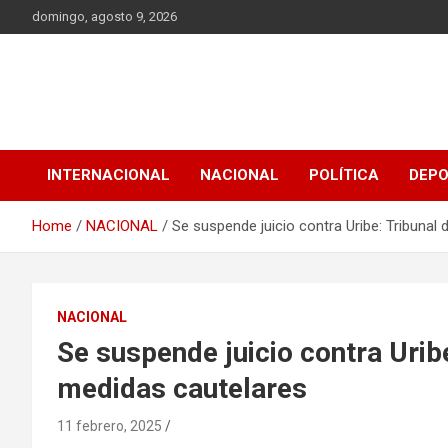
Skip
domingo, agosto 9, 2026
to
content
INTERNACIONAL
NACIONAL
POLÍTICA
DEP
Home
NACIONAL
Se suspende juicio contra Uribe: Tribuna
NACIONAL
Se suspende juicio contra Urib
medidas cautelares
11 febrero, 2025