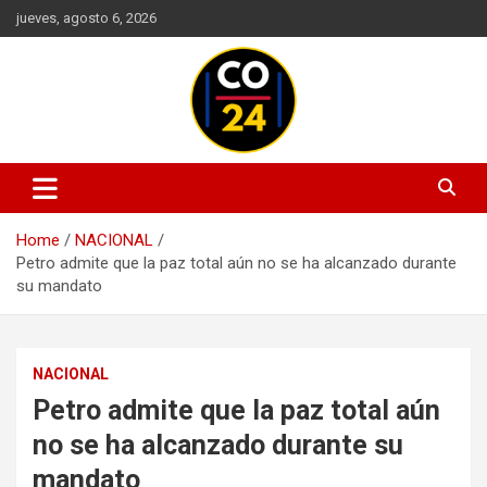
Skip
jueves, agosto 6, 2026
to
content
Mantente informado con las últimas actualizaciones en política,
Noticias Colombia 24 Horas |
economía, deportes, tecnología y más. Información confiable y
Últimas Noticias de Colombia y
actualizada en un solo lugar.
Home
NACIONAL
el Mundo
Petro admite que la paz total aún no se ha alcanzado durante
su mandato
NACIONAL
Petro admite que la paz total aún
no se ha alcanzado durante su
mandato