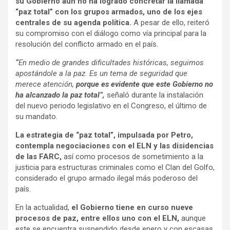
su Gobierno aún no ha logrado concretar la llamada
“paz total” con los grupos armados, uno de los ejes
centrales de su agenda política.
A pesar de ello, reiteró
su compromiso con el diálogo como vía principal para la
resolución del conflicto armado en el país.
“
En medio de grandes dificultades históricas, seguimos
apostándole a la paz. Es un tema de seguridad que
merece atención,
porque es evidente que este Gobierno no
ha alcanzado la paz total”,
señaló durante la instalación
del nuevo periodo legislativo en el Congreso, el último de
su mandato.
La estrategia de “paz total”, impulsada por Petro,
contempla negociaciones con el ELN y las disidencias
de las FARC,
así como procesos de sometimiento a la
justicia para estructuras criminales como el Clan del Golfo,
considerado el grupo armado ilegal más poderoso del
país.
En la actualidad,
el Gobierno tiene en curso nueve
procesos de paz, entre ellos uno con el ELN,
aunque
este se encuentra suspendido desde enero y con escasas