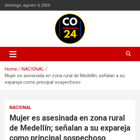
Skip
domingo, agosto 9, 2026
to
content
Mantente informado con las últimas actualizaciones en política,
Noticias Colombia 24 Horas |
economía, deportes, tecnología y más. Información confiable y
Últimas Noticias de Colombia y
actualizada en un solo lugar.
Home
NACIONAL
el Mundo
Mujer es asesinada en zona rural de Medellín; señalan a su
expareja como principal sospechoso
NACIONAL
Mujer es asesinada en zona rural
de Medellín; señalan a su expareja
como principal sospechoso