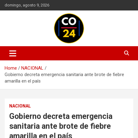
Skip
domingo, agosto 9, 2026
to
content
Mantente informado con las últimas actualizaciones en política,
Noticias Colombia 24 Horas |
economía, deportes, tecnología y más. Información confiable y
Últimas Noticias de Colombia y
actualizada en un solo lugar.
Home
NACIONAL
el Mundo
Gobierno decreta emergencia sanitaria ante brote de fiebre
amarilla en el país
NACIONAL
Gobierno decreta emergencia
sanitaria ante brote de fiebre
amarilla en el país