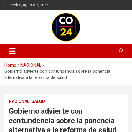
Skip
miércoles, agosto 5, 2026
to
content
Mantente informado con las últimas actualizaciones en política,
Noticias Colombia 24 Horas |
economía, deportes, tecnología y más. Información confiable y
Últimas Noticias de Colombia y
actualizada en un solo lugar.
Home
NACIONAL
el Mundo
Gobierno advierte con contundencia sobre la ponencia
alternativa a la reforma de salud
NACIONAL
SALUD
Gobierno advierte con
contundencia sobre la ponencia
alternativa a la reforma de salud