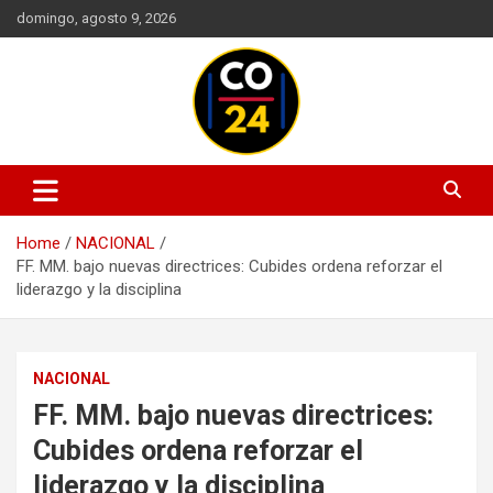
Skip
domingo, agosto 9, 2026
to
content
Mantente informado con las últimas actualizaciones en política,
Noticias Colombia 24 Horas |
economía, deportes, tecnología y más. Información confiable y
Últimas Noticias de Colombia y
actualizada en un solo lugar.
Home
NACIONAL
el Mundo
FF. MM. bajo nuevas directrices: Cubides ordena reforzar el
liderazgo y la disciplina
NACIONAL
FF. MM. bajo nuevas directrices:
Cubides ordena reforzar el
liderazgo y la disciplina