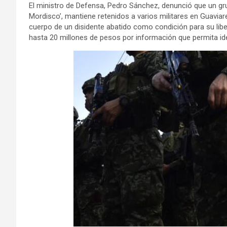
El ministro de Defensa, Pedro Sánchez, denunció que un grup
Mordisco’, mantiene retenidos a varios militares en Guaviar
cuerpo de un disidente abatido como condición para su libe
hasta 20 millones de pesos por información que permita iden