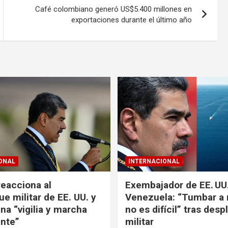
Café colombiano generó US$5.400 millones en
exportaciones durante el último año
ONAL
INTERNACIONAL
eacciona al
Exembajador de EE. UU
e militar de EE. UU. y
Venezuela: “Tumbar a
na “vigilia y marcha
no es difícil” tras desp
nte”
militar