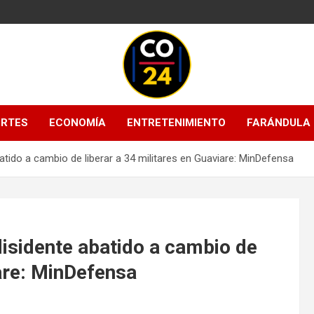
Mantente informado con las últimas
Noticias
actualizaciones en política, economía,
ORTES
ECONOMÍA
ENTRETENIMIENTO
FARÁNDULA
deportes, tecnología y más. Información
Colombia 24
confiable y actualizada en un solo lugar.
atido a cambio de liberar a 34 militares en Guaviare: MinDefensa
Horas |
Últimas
disidente abatido a cambio de
Noticias de
iare: MinDefensa
Colombia y el