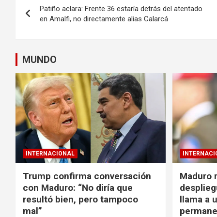
Patiño aclara: Frente 36 estaría detrás del atentado
de
en Amalfi, no directamente alias Calarcá
entradas
MUNDO
INTERNACIONAL
INTERNACI
Trump confirma conversación
Maduro r
con Maduro: “No diría que
despliegu
resultó bien, pero tampoco
llama a u
mal”
permane