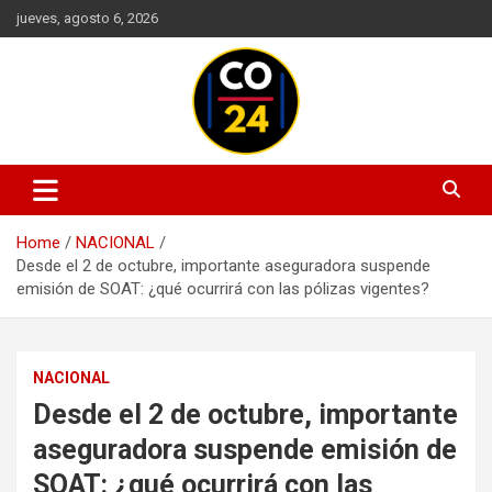
Skip
jueves, agosto 6, 2026
to
content
Mantente informado con las últimas actualizaciones en política,
Noticias Colombia 24 Horas |
economía, deportes, tecnología y más. Información confiable y
Últimas Noticias de Colombia y
actualizada en un solo lugar.
Home
NACIONAL
el Mundo
Desde el 2 de octubre, importante aseguradora suspende
emisión de SOAT: ¿qué ocurrirá con las pólizas vigentes?
NACIONAL
Desde el 2 de octubre, importante
aseguradora suspende emisión de
SOAT: ¿qué ocurrirá con las