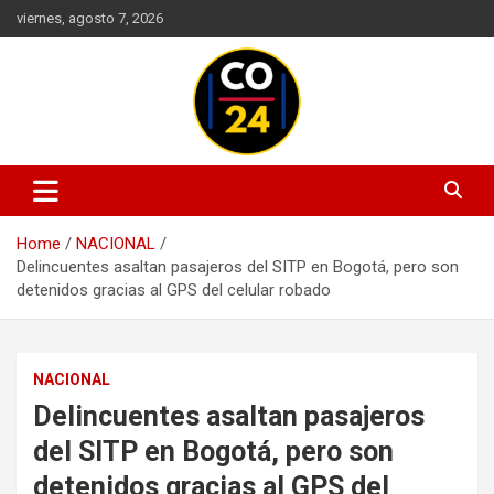
Skip
viernes, agosto 7, 2026
to
content
Mantente informado con las últimas actualizaciones en política,
Noticias Colombia 24 Horas |
economía, deportes, tecnología y más. Información confiable y
Últimas Noticias de Colombia y
actualizada en un solo lugar.
Home
NACIONAL
el Mundo
Delincuentes asaltan pasajeros del SITP en Bogotá, pero son
detenidos gracias al GPS del celular robado
NACIONAL
Delincuentes asaltan pasajeros
del SITP en Bogotá, pero son
detenidos gracias al GPS del