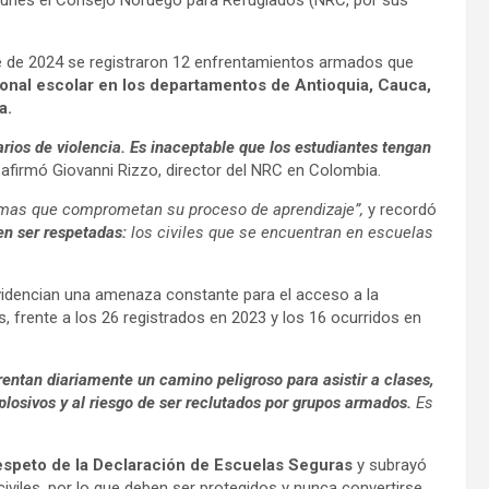
lunes el Consejo Noruego para Refugiados (NRC, por sus
re de 2024 se registraron 12 enfrentamientos armados que
onal escolar en los departamentos de Antioquia, Cauca,
a.
rios de violencia. Es inaceptable que los estudiantes tengan
, afirmó Giovanni Rizzo, director del NRC en Colombia.
raumas que comprometan su proceso de aprendizaje”,
y recordó
en ser respetadas:
los civiles que se encuentran en escuelas
evidencian una amenaza constante para el acceso a la
 frente a los 26 registrados en 2023 y los 16 ocurridos en
entan diariamente un camino peligroso para asistir a clases,
plosivos y al riesgo de ser reclutados por grupos armados.
Es
respeto de la Declaración de Escuelas Seguras
y subrayó
iviles, por lo que deben ser protegidos y nunca convertirse