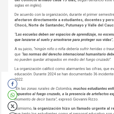
del conflicto armado cada 15 días,
según denunció este 
siglas en inglés).
De acuerdo con la organización, durante el primer semest
afectaron directamente a estudiantes, docentes y pers
Chocó, Norte de Santander, Putumayo y Valle del Cauc
“
Las escuelas deben ser espacios de aprendizaje, no escena
que lanzarse al suelo y arrastrarse para proteger sus vidas
”
A su juicio,
“ningún niño o niña debería sufrir heridas o t
que
“
las normas del derecho internacional humanitario deb
no pueden quedar atrapados en medio del fuego cruzado”
.
La organización calificó como alarmantes las cifras, que 
educación. Durante 2024 se han documentado 36 incidentes,
2022.
“En las zonas rurales de Colombia,
muchos estudiantes enfr
expuestos al fuego cruzado, a la presencia de artefactos ex
momento de decir basta”,
expresó Giovanni Rizzo.
Asimismo,
la organización hizo un llamado urgente al 
que tanto los estudiantes como el personal educativo son c