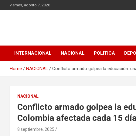
Skip
viernes, agosto 7, 2026
to
content
INTERNACIONAL
NACIONAL
POLÍTICA
DEP
Home
NACIONAL
Conflicto armado golpea la educación: u
NACIONAL
Conflicto armado golpea la ed
Colombia afectada cada 15 dí
8 septiembre, 2025