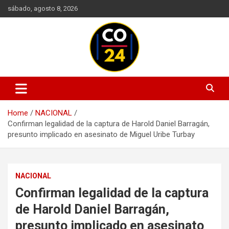
Skip
sábado, agosto 8, 2026
to
content
Mantente informado con las últimas actualizaciones en política,
Noticias Colombia 24 Horas |
economía, deportes, tecnología y más. Información confiable y
Últimas Noticias de Colombia y
actualizada en un solo lugar.
Home
NACIONAL
el Mundo
Confirman legalidad de la captura de Harold Daniel Barragán,
presunto implicado en asesinato de Miguel Uribe Turbay
NACIONAL
Confirman legalidad de la captura
de Harold Daniel Barragán,
presunto implicado en asesinato