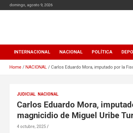
Skip
domingo, agosto 9, 2026
to
content
INTERNACIONAL
NACIONAL
POLÍTICA
DEP
Home
NACIONAL
Carlos Eduardo Mora, imputado por la Fisc
JUDICIAL
NACIONAL
Carlos Eduardo Mora, imputado 
magnicidio de Miguel Uribe Tu
4 octubre, 2025