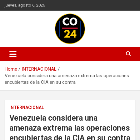
Skip
jueves, agosto 6, 2026
to
content
Mantente informado con las últimas actualizaciones en política,
Noticias Colombia 24 Horas |
economía, deportes, tecnología y más. Información confiable y
Últimas Noticias de Colombia y
actualizada en un solo lugar.
Home
INTERNACIONAL
el Mundo
Venezuela considera una amenaza extrema las operaciones
encubiertas de la CIA en su contra
INTERNACIONAL
Venezuela considera una
amenaza extrema las operaciones
encubiertas de la CIA en su contra