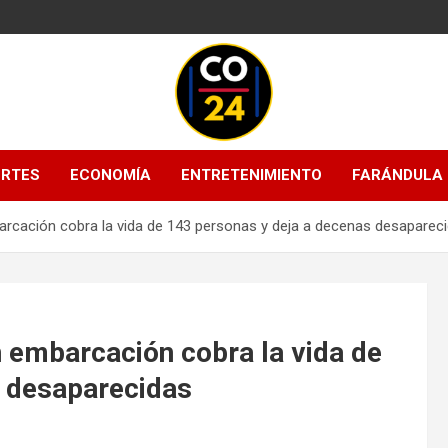
Mantente informado con las últimas
Noticias
actualizaciones en política, economía,
ORTES
ECONOMÍA
ENTRETENIMIENTO
FARÁNDULA
deportes, tecnología y más. Información
Colombia 24
confiable y actualizada en un solo lugar.
barcación cobra la vida de 143 personas y deja a decenas desaparec
Horas |
Últimas
n embarcación cobra la vida de
Noticias de
s desaparecidas
Colombia y el