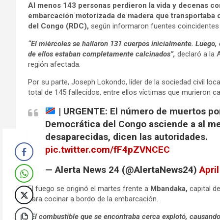
Al menos 143 personas perdieron la vida y decenas co
embarcación motorizada de madera que transportaba c
del Congo (RDC),
según informaron fuentes coincidentes e
“El miércoles se hallaron 131 cuerpos inicialmente. Luego, e
de ellos estaban completamente calcinados”,
declaró a la 
región afectada.
Por su parte, Joseph Lokondo, líder de la sociedad civil loc
total de 145 fallecidos, entre ellos víctimas que murieron 
| URGENTE: El número de muertos por 
Democrática del Congo asciende a al m
desaparecidas, dicen las autoridades.
pic.twitter.com/fF4pZVNCEC
— Alerta News 24 (@AlertaNews24)
Apri
El fuego se originó el martes frente a
Mbandaka,
capital d
para cocinar a bordo de la embarcación.
“El combustible que se encontraba cerca explotó, causand