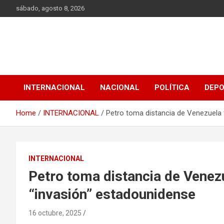
Skip
sábado, agosto 8, 2026
to
content
INTERNACIONAL
NACIONAL
POLÍTICA
DEP
Home
INTERNACIONAL
Petro toma distancia de Venezuela 
INTERNACIONAL
Petro toma distancia de Venezu
“invasión” estadounidense
16 octubre, 2025