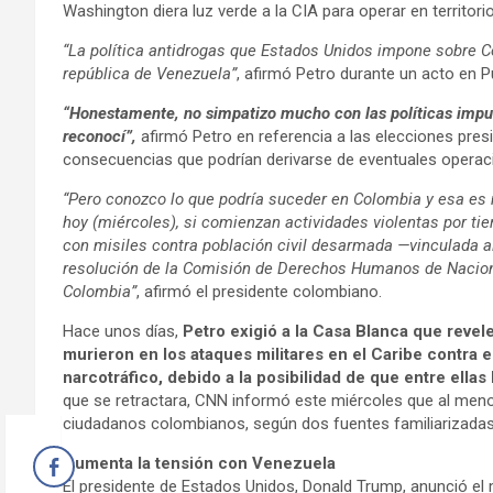
Washington diera luz verde a la CIA para operar en territor
“La política antidrogas que Estados Unidos impone sobre Co
república de Venezuela”
, afirmó Petro durante un acto en Pu
“Honestamente, no simpatizo mucho con las políticas impul
reconocí”,
afirmó Petro en referencia a las elecciones pres
consecuencias que podrían derivarse de eventuales operaci
“Pero conozco lo que podría suceder en Colombia y esa es m
hoy (miércoles), si comienzan actividades violentas por tie
con misiles contra población civil desarmada —vinculada al
resolución de la Comisión de Derechos Humanos de Nacion
Colombia”
, afirmó el presidente colombiano.
Hace unos días,
Petro exigió a la Casa Blanca que revel
murieron en los ataques militares en el Caribe contra
narcotráfico, debido a la posibilidad de que entre ella
que se retractara, CNN informó este miércoles que al men
ciudadanos colombianos, según dos fuentes familiarizadas
Aumenta la tensión con Venezuela
El presidente de Estados Unidos, Donald Trump, anunció el mi