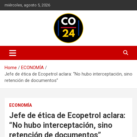
Skip
miércoles, agosto 5, 2026
to
content
Mantente informado con las últimas actualizaciones en política,
Noticias Colombia 24 Horas |
economía, deportes, tecnología y más. Información confiable y
Últimas Noticias de Colombia y
actualizada en un solo lugar.
Home
ECONOMÍA
el Mundo
Jefe de ética de Ecopetrol aclara: “No hubo interceptación, sino
retención de documentos”
ECONOMÍA
Jefe de ética de Ecopetrol aclara:
“No hubo interceptación, sino
retención de documentos”