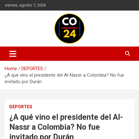
Skip
viernes, agosto 7, 2026
to
content
Mantente informado con las últimas actualizaciones en política,
Noticias Colombia 24 Horas |
economía, deportes, tecnología y más. Información confiable y
Últimas Noticias de Colombia y
actualizada en un solo lugar.
Home
DEPORTES
el Mundo
¿A qué vino el presidente del Al-Nassr a Colombia? No fue
invitado por Durán
DEPORTES
¿A qué vino el presidente del Al-
Nassr a Colombia? No fue
invitado por Durán